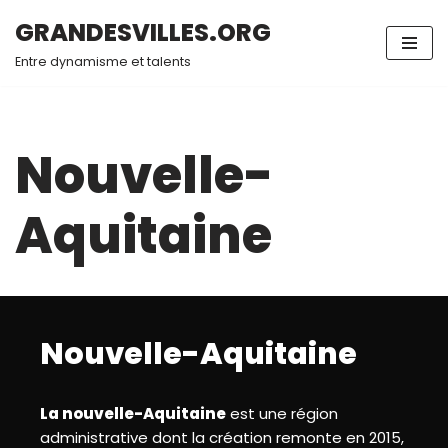
GRANDESVILLES.ORG
Aller
Entre dynamisme et talents
au
contenu
Nouvelle-
Aquitaine
Nouvelle-Aquitaine
La nouvelle-Aquitaine
est une région
administrative dont la création remonte en 2015,