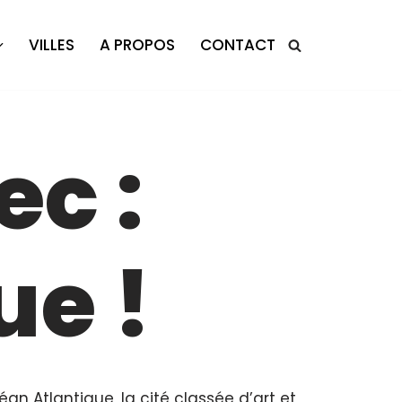
VILLES
A PROPOS
CONTACT
c :
ue !
éan Atlantique, la cité classée d’art et