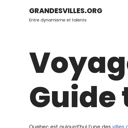
GRANDESVILLES.ORG
Aller
Entre dynamisme et talents
au
contenu
Voyage
Guide 
Quebec est aujourd’hui l’une des
villes