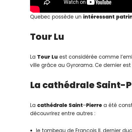
Quebec possède un
intéressant
patri
Tour Lu
La
Tour
Lu
est considérée comme l’embl
ville grâce au Gyrorama. Ce dernier es
La cathédrale Saint-P
La
cathédrale
Saint
–
Pierre
a été const
découvrirez entre autres :
le tombeau de François II, dernier du