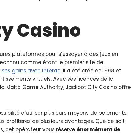
ty Casino
eures plateformes pour s’essayer à des jeux en
 reconnu comme étant le premier site de
er ses gains avec Interac
. Il a été créé en 1998 et
rtissements virtuels. Avec ses licences de la
 Malta Game Authority, Jackpot City Casino offre
sibilité d’utiliser plusieurs moyens de paiements.
vous profiterez de plusieurs avantages. Que ce soit
ts, cet opérateur vous réserve
énormément de