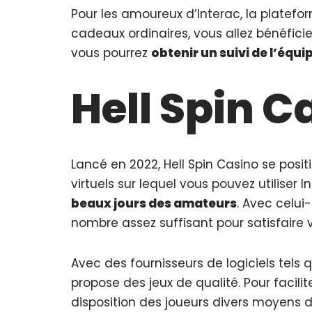
Pour les amoureux d’Interac, la plateform
cadeaux ordinaires, vous allez bénéfici
vous pourrez
obtenir un suivi de l’équ
Hell Spin C
Lancé en 2022, Hell Spin Casino se posi
virtuels sur lequel vous pouvez utiliser 
beaux jours des amateurs
. Avec celui
nombre assez suffisant pour satisfaire 
Avec des fournisseurs de logiciels tels
propose des jeux de qualité. Pour facilite
disposition des joueurs divers moyens de