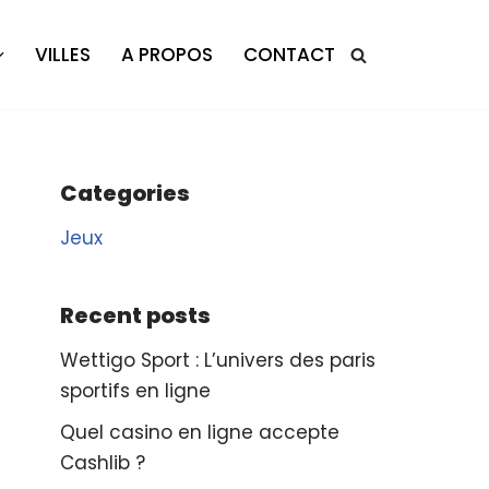
VILLES
A PROPOS
CONTACT
Categories
Jeux
Recent posts
Wettigo Sport : L’univers des paris
sportifs en ligne
Quel casino en ligne accepte
Cashlib ?