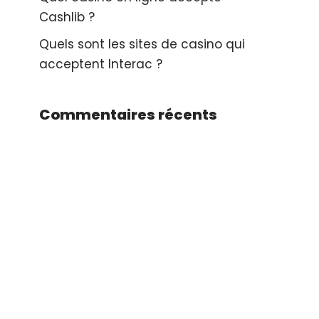
Cashlib ?
Quels sont les sites de casino qui
acceptent Interac ?
Commentaires récents