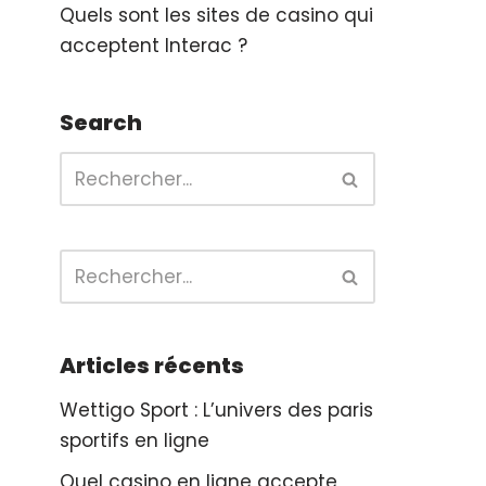
Quels sont les sites de casino qui
acceptent Interac ?
Search
Articles récents
Wettigo Sport : L’univers des paris
sportifs en ligne
Quel casino en ligne accepte