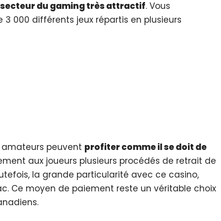
 secteur du gaming très attractif
. Vous
 3 000 différents jeux répartis en plusieurs
les amateurs peuvent
profiter comme il se doit de
lement aux joueurs plusieurs procédés de retrait de
utefois, la grande particularité avec ce casino,
nterac. Ce moyen de paiement reste un véritable choix
anadiens.