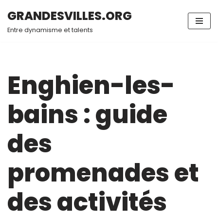
GRANDESVILLES.ORG
Aller
Entre dynamisme et talents
au
contenu
Enghien-les-
bains : guide
des
promenades et
des activités